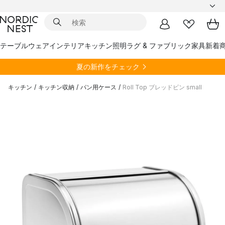
テーブルウェア
インテリア
キッチン
照明
ラグ & ファブリック
家具
新着
夏の新作をチェック
キッチン
/
キッチン収納
/
パン用ケース
/
Roll Top ブレッドビン small