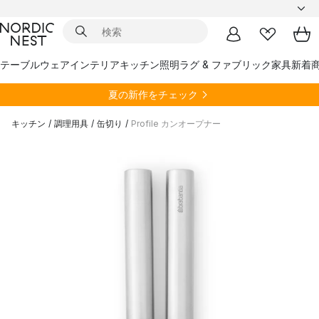
テーブルウェア
インテリア
キッチン
照明
ラグ & ファブリック
家具
新着
夏の新作をチェック
キッチン
/
調理用具
/
缶切り
/
Profile カンオープナー