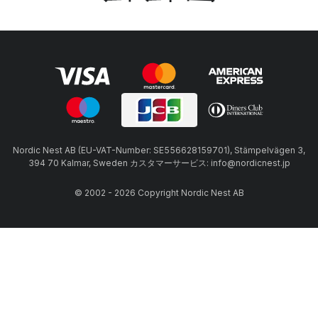
Nordic Nest AB (EU-VAT-Number: SE556628159701), Stämpelvägen 3,
394 70 Kalmar, Sweden カスタマーサービス: info@nordicnest.jp
© 2002 - 2026 Copyright Nordic Nest AB