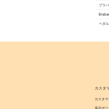
ブラバ
Brab
ペダル
カスタ
カスタマ
返品ポリ