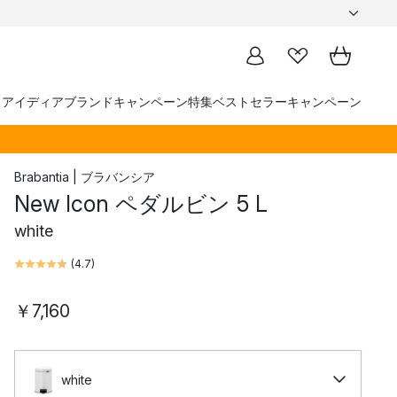
トアイディア
ブランド
キャンペーン
特集
ベストセラー
キャンペーン
Brabantia | ブラバンシア
New Icon ペダルビン 5 L
white
(
4.7
)
￥7,160
white