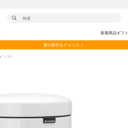
具
新着商品
ギフ
夏の新作をチェック
ビン 5 L