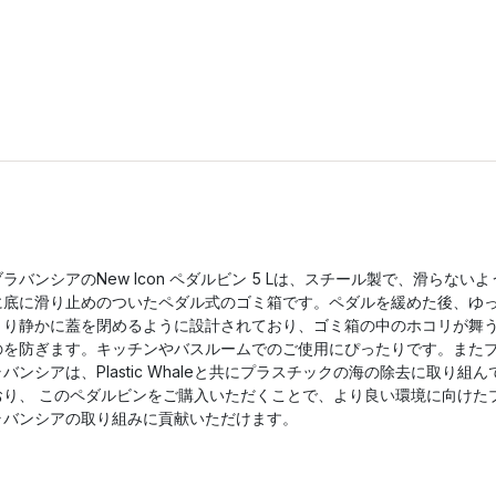
ブラバンシアのNew Icon ペダルビン 5 Lは、スチール製で、滑らないよ
に底に滑り止めのついたペダル式のゴミ箱です。ペダルを緩めた後、ゆ
くり静かに蓋を閉めるように設計されており、ゴミ箱の中のホコリが舞
のを防ぎます。キッチンやバスルームでのご使用にぴったりです。また
ラバンシアは、Plastic Whaleと共にプラスチックの海の除去に取り組ん
おり、 このペダルビンをご購入いただくことで、より良い環境に向けた
ラバンシアの取り組みに貢献いただけます。