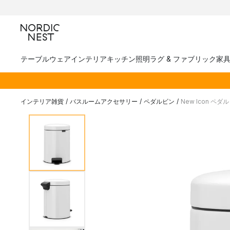
テーブルウェア
インテリア
キッチン
照明
ラグ & ファブリック
家
インテリア雑貨
/
バスルームアクセサリー
/
ペダルビン
/
New Icon ペダル