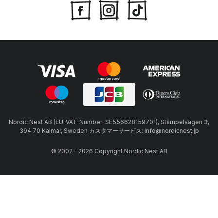
Nordic Nest AB (EU-VAT-Number: SE556628159701), Stämpelvägen 3,
394 70 Kalmar, Sweden カスタマーサービス: info@nordicnest.jp
© 2002 - 2026 Copyright Nordic Nest AB