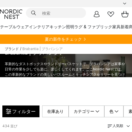
テーブルウェア
インテリア
キッチン
照明
ラグ & ファブリック
家具
新着
夏の新作をチェック
ブランド
/
Brabantia | ブラバンシア
Brabantia | ブラバンシア
革新的なダストボックスやランドリーバスケットで、ブラバンシアは家事や
日常の作業を少しでも楽に、楽しくしてくれます。ここNordic Nestでは、
この革新的なブランドの美しいバスルームとキッチンアクセサリーを見つけ
ることができます。
フィルター
在庫あり
カテゴリー
色
人気順
434
並び