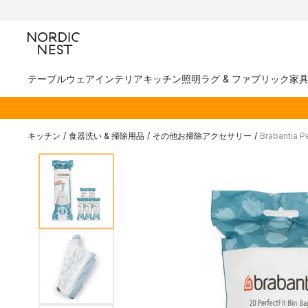
テーブルウェア
インテリア
キッチン
照明
ラグ & ファブリック
家
キッチン
/
食器洗い & 掃除用品
/
その他お掃除アクセサリー
/
Brabantia 