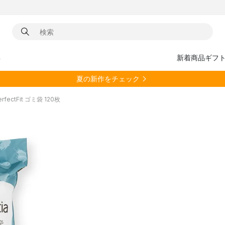
具
新着商品
ギフ
夏の新作をチェック
PerfectFit ゴミ袋 120枚