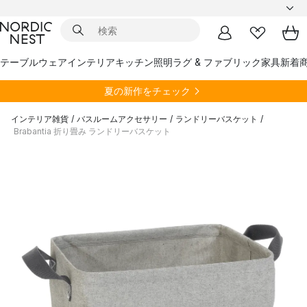
テーブルウェア
インテリア
キッチン
照明
ラグ & ファブリック
家具
新着
夏の新作をチェック
インテリア雑貨
/
バスルームアクセサリー
/
ランドリーバスケット
/
Brabantia 折り畳み ランドリーバスケット