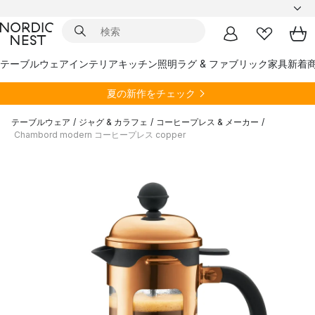
テーブルウェア
インテリア
キッチン
照明
ラグ & ファブリック
家具
新着
夏の新作をチェック
テーブルウェア
/
ジャグ & カラフェ
/
コーヒープレス & メーカー
/
Chambord modern コーヒープレス copper