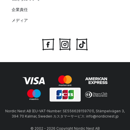
企業責任
メディア
Nordic Nest AB (EU-VAT-Number: SE556628159701), Stämpelvägen 3,
394 70 Kalmar, Sweden カスタマーサービス: info@nordicnest.jp
© 2002 - 2026 Copyright Nordic Nest AB