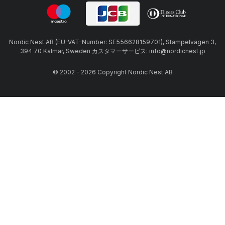
Nordic Nest AB (EU-VAT-Number: SE556628159701), Stämpelvägen 3,
394 70 Kalmar, Sweden カスタマーサービス: info@nordicnest.jp
© 2002 - 2026 Copyright Nordic Nest AB