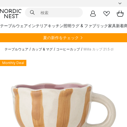
テーブルウェア
インテリア
キッチン
照明
ラグ & ファブリック
家具
新着
夏の新作をチェック
テーブルウェア
/
カップ & マグ
/
コーヒーカップ
/
Willa カップ 21.5 cl
Monthly Deal