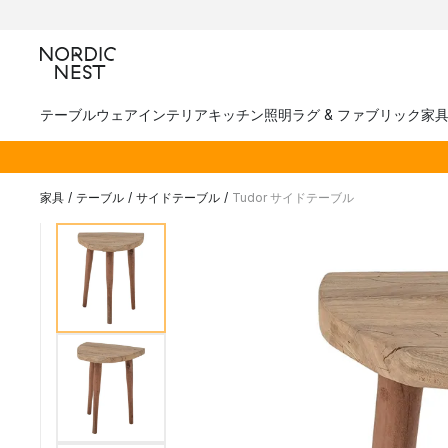
テーブルウェア
インテリア
キッチン
照明
ラグ & ファブリック
家
家具
/
テーブル
/
サイドテーブル
/
Tudor サイドテーブル