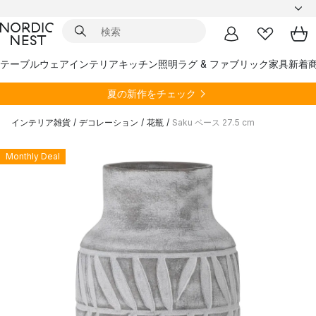
テーブルウェア
インテリア
キッチン
照明
ラグ & ファブリック
家具
新着
夏の新作をチェック
インテリア雑貨
/
デコレーション
/
花瓶
/
Saku ベース 27.5 cm
Monthly Deal