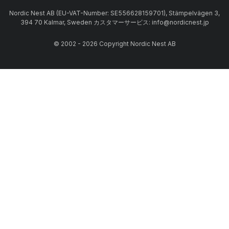
Nordic Nest AB (EU-VAT-Number: SE556628159701), Stämpelvägen 3,
394 70 Kalmar, Sweden カスタマーサービス: info@nordicnest.jp
© 2002 - 2026 Copyright Nordic Nest AB