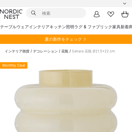
テーブルウェア
インテリア
キッチン
照明
ラグ & ファブリック
家具
新着
夏の新作をチェック
インテリア雑貨
/
デコレーション
/
花瓶
/
Sahara 花瓶 Ø21.5x22 cm
Monthly Deal