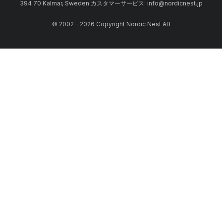
394 70 Kalmar, Sweden カスタマーサービス: info@nordicnest.jp
© 2002 - 2026 Copyright Nordic Nest AB