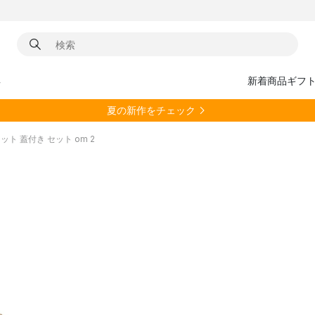
具
新着商品
ギフ
夏の新作をチェック
ケット 蓋付き セット om 2