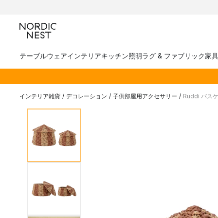
テーブルウェア
インテリア
キッチン
照明
ラグ & ファブリック
家
インテリア雑貨
/
デコレーション
/
子供部屋用アクセサリー
/
Ruddi バス