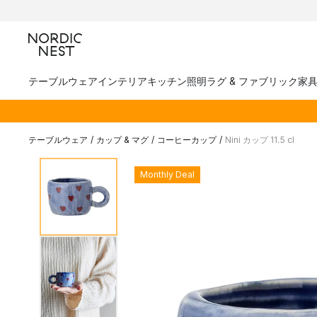
テーブルウェア
インテリア
キッチン
照明
ラグ & ファブリック
家
テーブルウェア
/
カップ & マグ
/
コーヒーカップ
/
Nini カップ 11.5 cl
Monthly Deal