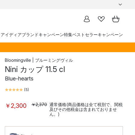
トアイディア
ブランド
キャンペーン
特集
ベストセラー
キャンペーン
Bloomingville | ブルーミングヴィル
Nini カップ 11.5 cl
Blue-hearts
(
5
)
￥2,370
通常価格(商品価格は全て税別で、関税
￥2,300
及びその他税金は含まれておりませ
ん。)