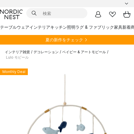
テーブルウェア
インテリア
キッチン
照明
ラグ & ファブリック
家具
新着
夏の新作をチェック
インテリア雑貨
/
デコレーション
/
ベイビー & アートモビール
/
Lulo モビール
Monthly Deal