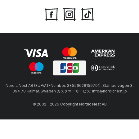
Nordic Nest AB (EU-VAT-Number: SE556628159701), Stämpelvägen 3,
394 70 Kalmar, Sweden カスタマーサービス: info@nordicnest.jp
© 2002 - 2026 Copyright Nordic Nest AB