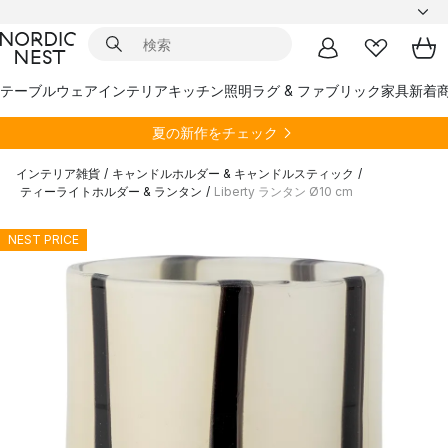
テーブルウェア
インテリア
キッチン
照明
ラグ & ファブリック
家具
新着
夏の新作をチェック
インテリア雑貨
/
キャンドルホルダー & キャンドルスティック
/
ティーライトホルダー & ランタン
/
Liberty ランタン Ø10 cm
NEST PRICE