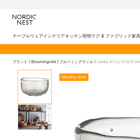
テーブルウェア
インテリア
キッチン
照明
ラグ & ファブリック
家
ブランド
/
Bloomingville | ブルーミングヴィル
/
Lenka ボウル 11.5x12 c
Monthly Deal