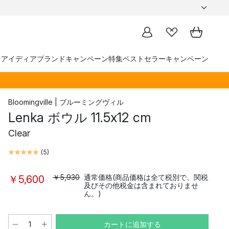
トアイディア
ブランド
キャンペーン
特集
ベストセラー
キャンペーン
Bloomingville | ブルーミングヴィル
Lenka ボウル 11.5x12 cm
Clear
(
5
)
￥5,930
通常価格(商品価格は全て税別で、関税
￥5,600
及びその他税金は含まれておりませ
ん。)
カートに追加する