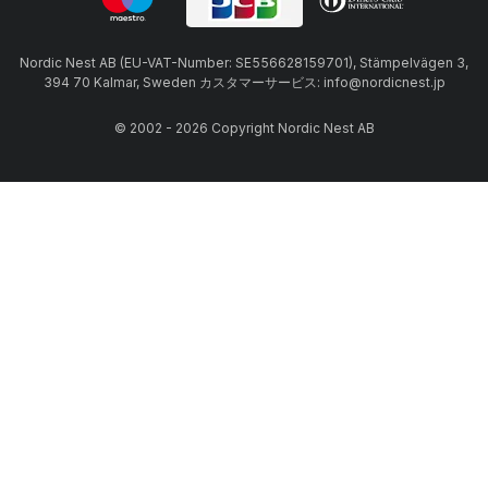
Nordic Nest AB (EU-VAT-Number: SE556628159701), Stämpelvägen 3,
394 70 Kalmar, Sweden カスタマーサービス: info@nordicnest.jp
© 2002 - 2026 Copyright Nordic Nest AB