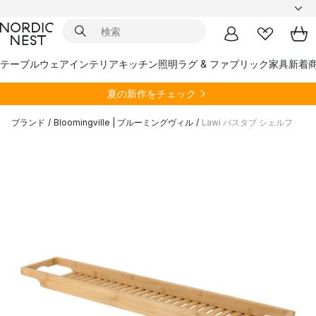
テーブルウェア
インテリア
キッチン
照明
ラグ & ファブリック
家具
新着
夏の新作をチェック
ブランド
/
Bloomingville | ブルーミングヴィル
/
Lawi バスタブ シェルフ