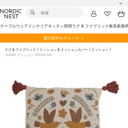
テーブルウェア
インテリア
キッチン
照明
ラグ & ファブリック
家具
新着
夏の新作をチェック
ラグ & ファブリック
/
クッション & クッションカバー
/
クッション
/
Dorell クッション 50x50 cm