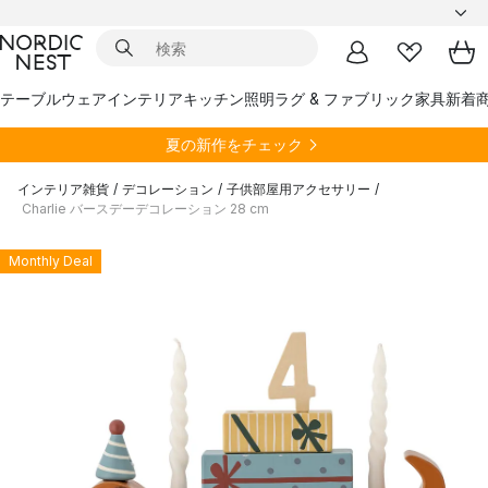
テーブルウェア
インテリア
キッチン
照明
ラグ & ファブリック
家具
新着
夏の新作をチェック
インテリア雑貨
/
デコレーション
/
子供部屋用アクセサリー
/
Charlie バースデーデコレーション 28 cm
Monthly Deal