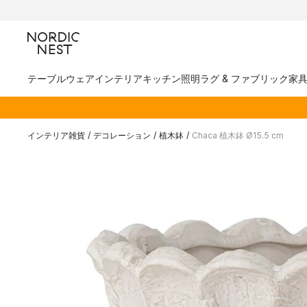
テーブルウェア
インテリア
キッチン
照明
ラグ & ファブリック
家
インテリア雑貨
/
デコレーション
/
植木鉢
/
Chaca 植木鉢 Ø15.5 cm