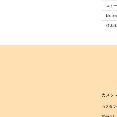
ストー
bloo
植木鉢
カスタ
カスタマ
返品ポリ