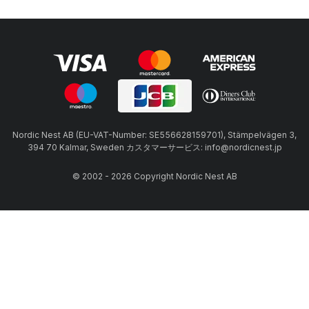
Nordic Nest AB (EU-VAT-Number: SE556628159701), Stämpelvägen 3,
394 70 Kalmar, Sweden カスタマーサービス: info@nordicnest.jp
© 2002 - 2026 Copyright Nordic Nest AB