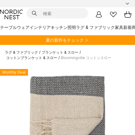
テーブルウェア
インテリア
キッチン
照明
ラグ & ファブリック
家具
新着
夏の新作をチェック
ラグ & ファブリック
/
ブランケット & スロー
/
コットンブランケット & スロー
/
Bloomingville コットンスロー
Monthly Deal