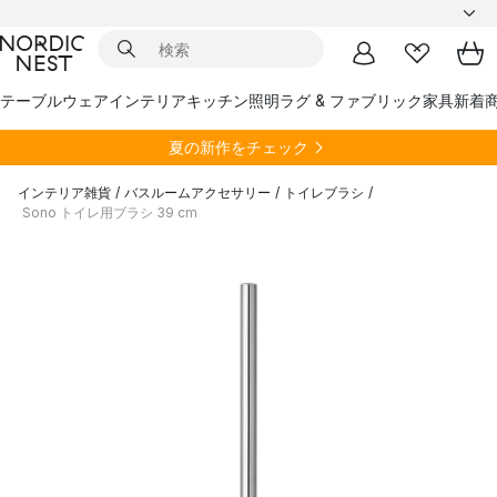
テーブルウェア
インテリア
キッチン
照明
ラグ & ファブリック
家具
新着
夏の新作をチェック
インテリア雑貨
/
バスルームアクセサリー
/
トイレブラシ
/
Sono トイレ用ブラシ 39 cm