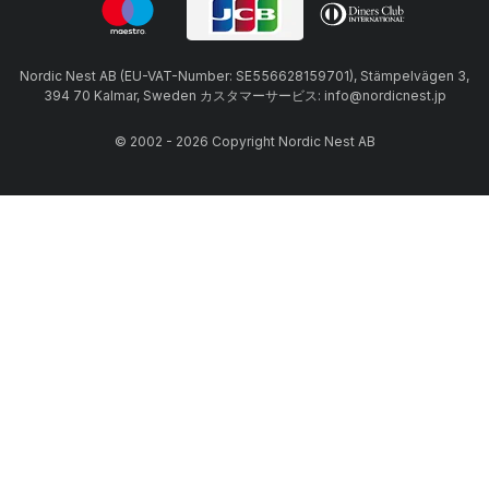
Nordic Nest AB (EU-VAT-Number: SE556628159701), Stämpelvägen 3,
394 70 Kalmar, Sweden カスタマーサービス: info@nordicnest.jp
© 2002 - 2026 Copyright Nordic Nest AB