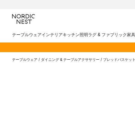
テーブルウェア
インテリア
キッチン
照明
ラグ & ファブリック
家
テーブルウェア
/
ダイニング & テーブルアクササリー
/
ブレッドバスケッ