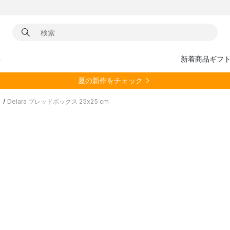
具
新着商品
ギフ
夏の新作をチェック
ト
/
Delara ブレッドボックス 25x25 cm