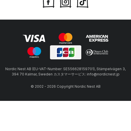
Nordic Nest AB (EU-VAT-Number: SE556628159701), Stämpelvägen 3,
394 70 Kalmar, Sweden カスタマーサービス: info@nordicnest.jp
© 2002 - 2026 Copyright Nordic Nest AB