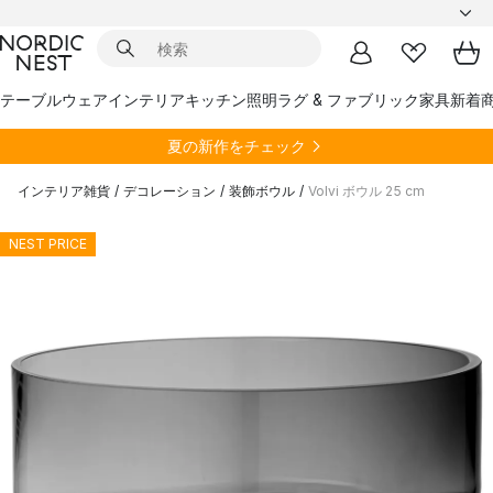
テーブルウェア
インテリア
キッチン
照明
ラグ & ファブリック
家具
新着
夏の新作をチェック
インテリア雑貨
/
デコレーション
/
装飾ボウル
/
Volvi ボウル 25 cm
NEST PRICE