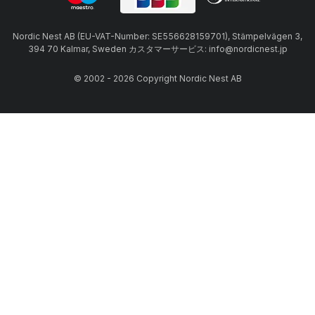
Nordic Nest AB (EU-VAT-Number: SE556628159701), Stämpelvägen 3,
394 70 Kalmar, Sweden カスタマーサービス: info@nordicnest.jp
© 2002 - 2026 Copyright Nordic Nest AB