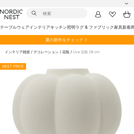
テーブルウェア
インテリア
キッチン
照明
ラグ & ファブリック
家具
新着
夏の新作をチェック
インテリア雑貨
/
デコレーション
/
花瓶
/
Uva 花瓶 28 cm
NEST PRICE