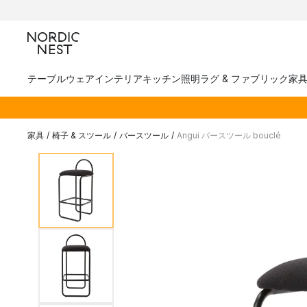
テーブルウェア
インテリア
キッチン
照明
ラグ & ファブリック
家
家具
/
椅子 & スツール
/
バースツール
/
Angui バースツール bouclé