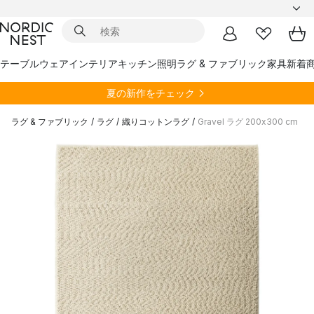
テーブルウェア
インテリア
キッチン
照明
ラグ & ファブリック
家具
新着
夏の新作をチェック
ラグ & ファブリック
/
ラグ
/
織りコットンラグ
/
Gravel ラグ 200x300 cm