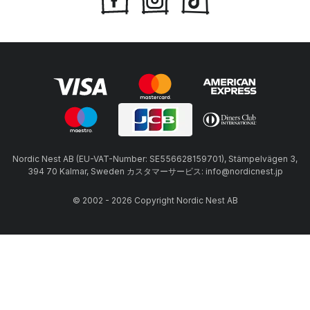
Nordic Nest AB (EU-VAT-Number: SE556628159701), Stämpelvägen 3,
394 70 Kalmar, Sweden カスタマーサービス: info@nordicnest.jp
© 2002 - 2026 Copyright Nordic Nest AB