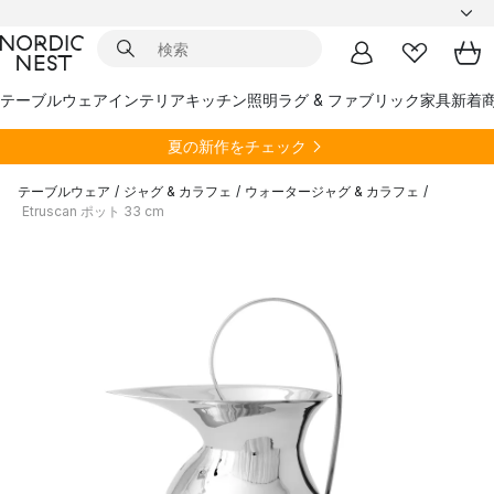
テーブルウェア
インテリア
キッチン
照明
ラグ & ファブリック
家具
新着
夏の新作をチェック
テーブルウェア
/
ジャグ & カラフェ
/
ウォータージャグ & カラフェ
/
Etruscan ポット 33 cm