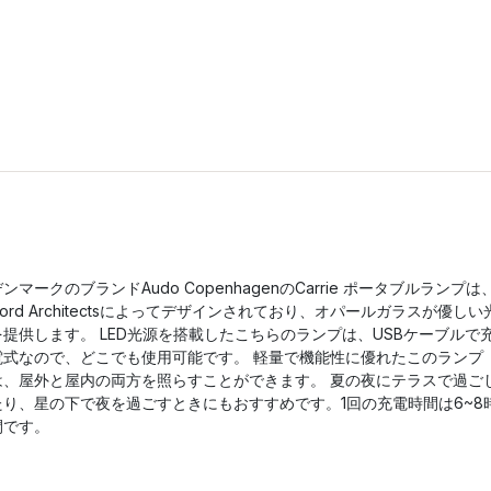
ンマークのブランドAudo CopenhagenのCarrie ポータブルランプは
Nord Architectsによってデザインされており、オパールガラスが優しい
を提供します。 LED光源を搭載したこちらのランプは、USBケーブルで
電式なので、どこでも使用可能です。 軽量で機能性に優れたこのランプ
は、屋外と屋内の両方を照らすことができます。 夏の夜にテラスで過ご
たり、星の下で夜を過ごすときにもおすすめです。1回の充電時間は6~8
間です。