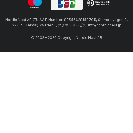
Nordic Nest AB (EU-VAT-Number: SE556628159701), Stämpelvägen 3,
394 70 Kalmar, Sweden カスタマーサービス: info@nordicnest.jp
© 2002 - 2026 Copyright Nordic Nest AB