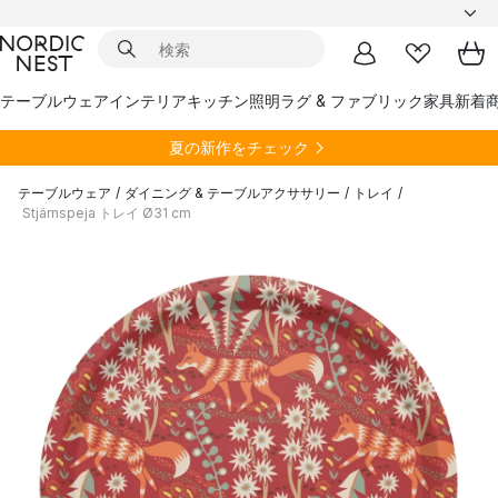
テーブルウェア
インテリア
キッチン
照明
ラグ & ファブリック
家具
新着
夏の新作をチェック
テーブルウェア
/
ダイニング & テーブルアクササリー
/
トレイ
/
Stjärnspeja トレイ Ø31 cm