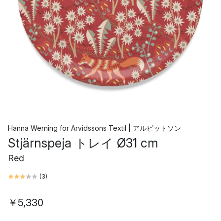
Hanna Werning
for
Arvidssons Textil | アルビットソン
Stjärnspeja トレイ Ø31 cm
Red
(
3
)
￥5,330