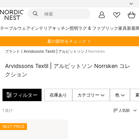
テーブルウェア
インテリア
キッチン
照明
ラグ & ファブリック
家具
新着
夏の新作をチェック
ブランド
/
Arvidssons Textil | アルビットソン
/
Norrsken
Arvidssons Textil | アルビットソン Norrsken コレ
クション
フィルター
在庫あり
カテゴリー
色
人気順
1
並び
NEST PRICE