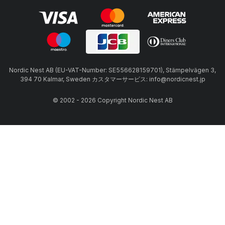
Nordic Nest AB (EU-VAT-Number: SE556628159701), Stämpelvägen 3,
394 70 Kalmar, Sweden カスタマーサービス: info@nordicnest.jp
© 2002 - 2026 Copyright Nordic Nest AB