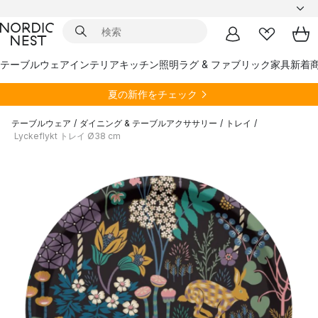
テーブルウェア
インテリア
キッチン
照明
ラグ & ファブリック
家具
新着
夏の新作をチェック
テーブルウェア
/
ダイニング & テーブルアクササリー
/
トレイ
/
Lyckeflykt トレイ Ø38 cm