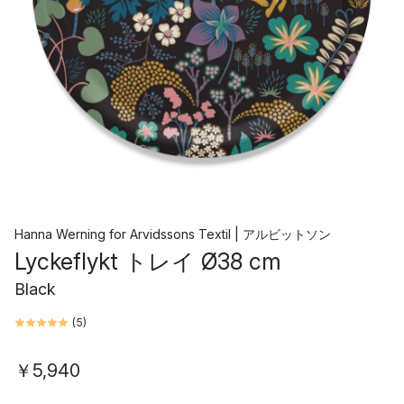
Hanna Werning
for
Arvidssons Textil | アルビットソン
Lyckeflykt トレイ Ø38 cm
Black
(
5
)
￥5,940