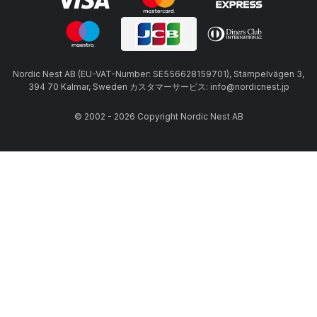
Nordic Nest AB (EU-VAT-Number: SE556628159701), Stämpelvägen 3,
394 70 Kalmar, Sweden カスタマーサービス: info@nordicnest.jp
© 2002 - 2026 Copyright Nordic Nest AB