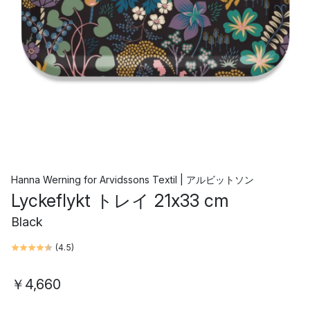
Hanna Werning
for
Arvidssons Textil | アルビットソン
Lyckeflykt トレイ 21x33 cm
Black
(
4.5
)
￥4,660