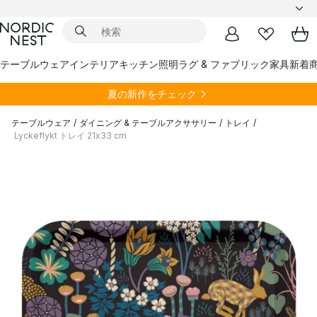
テーブルウェア
インテリア
キッチン
照明
ラグ & ファブリック
家具
新着
夏の新作をチェック
テーブルウェア
/
ダイニング & テーブルアクササリー
/
トレイ
/
Lyckeflykt トレイ 21x33 cm