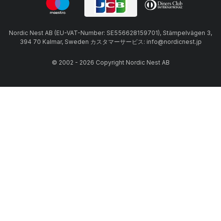
Nordic Nest AB (EU-VAT-Number: SE556628159701), Stämpelvägen 3,
394 70 Kalmar, Sweden カスタマーサービス: info@nordicnest.jp
© 2002 - 2026 Copyright Nordic Nest AB