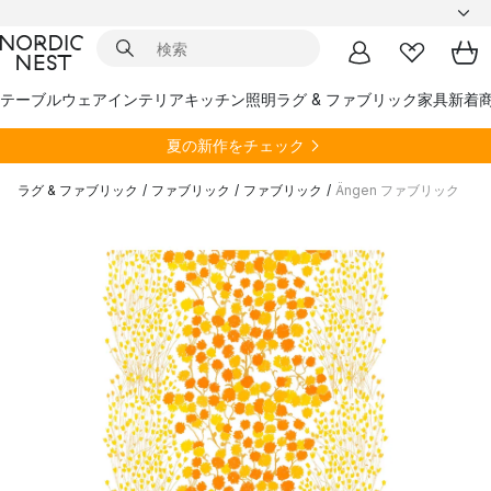
テーブルウェア
インテリア
キッチン
照明
ラグ & ファブリック
家具
新着
夏の新作をチェック
ラグ & ファブリック
/
ファブリック
/
ファブリック
/
Ängen ファブリック