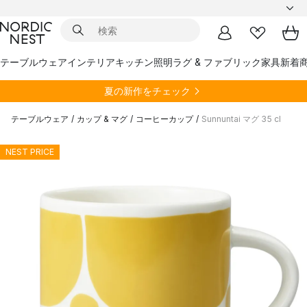
テーブルウェア
インテリア
キッチン
照明
ラグ & ファブリック
家具
新着
夏の新作をチェック
テーブルウェア
/
カップ & マグ
/
コーヒーカップ
/
Sunnuntai マグ 35 cl
NEST PRICE