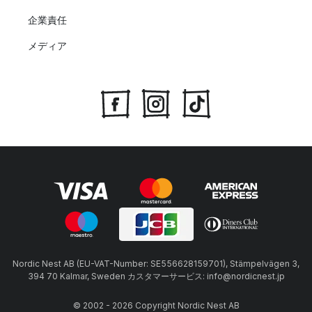
企業責任
メディア
Nordic Nest AB (EU-VAT-Number: SE556628159701), Stämpelvägen 3,
394 70 Kalmar, Sweden カスタマーサービス: info@nordicnest.jp
© 2002 - 2026 Copyright Nordic Nest AB