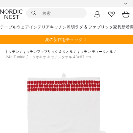
テーブルウェア
インテリア
キッチン
照明
ラグ & ファブリック
家具
新着
夏の新作をチェック
キッチン
/
キッチンファブリック & タオル
/
キッチン ティータオル
/
24h Tuokio / トゥオキオ キッチンタオル 43x67 cm