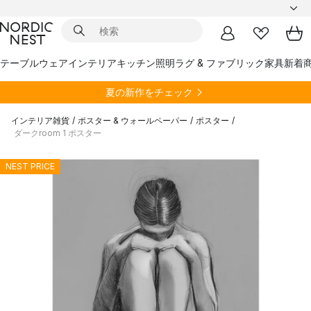
テーブルウェア
インテリア
キッチン
照明
ラグ & ファブリック
家具
新着
夏の新作をチェック
インテリア雑貨
/
ポスター & ウォールペーパー
/
ポスター
/
ダークroom 1 ポスター
NEST PRICE