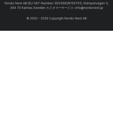
Nordic Nest AB (EU-VAT-Number: SE556628159701), Stämpelvägen 3,
394 70 Kalmar, Sweden カスタマーサービス: info@nordicnest.jp
© 2002 - 2026 Copyright Nordic Nest AB