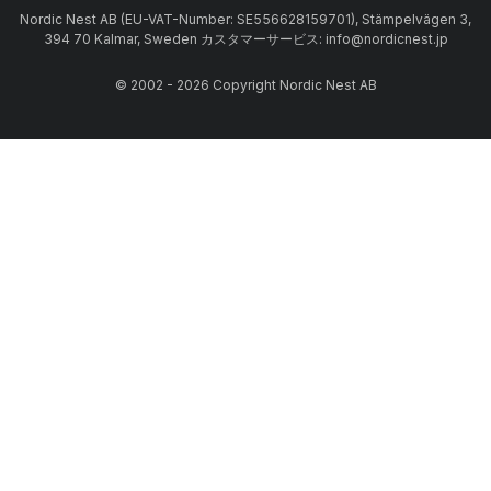
Nordic Nest AB (EU-VAT-Number: SE556628159701), Stämpelvägen 3,
394 70 Kalmar, Sweden カスタマーサービス: info@nordicnest.jp
© 2002 - 2026 Copyright Nordic Nest AB