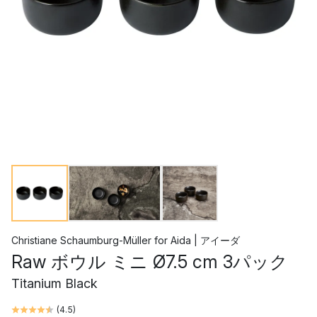
Christiane Schaumburg-Müller
for
Aida | アイーダ
Raw ボウル ミニ Ø7.5 cm 3パック
Titanium Black
(
4.5
)