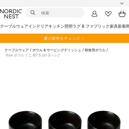
テーブルウェア
インテリア
キッチン
照明
ラグ & ファブリック
家具
新着
夏の新作をチェック
テーブルウェア
/
ボウル & サービングディッシュ
/
朝食用ボウル
/
Raw ボウル ミニ Ø7.5 cm 3パック