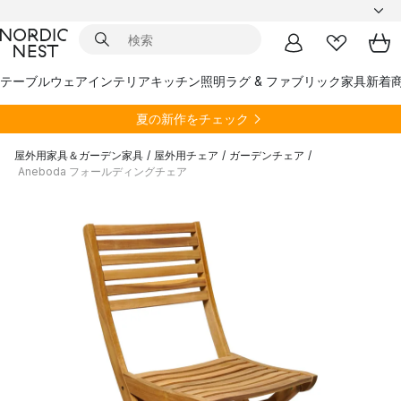
テーブルウェア
インテリア
キッチン
照明
ラグ & ファブリック
家具
新着
夏の新作をチェック
屋外用家具＆ガーデン家具
/
屋外用チェア
/
ガーデンチェア
/
Aneboda フォールディングチェア