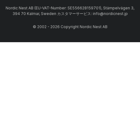
Nordic Nest AB (EU-VAT-Number: SE556628159701), Stämpelvägen 3,
394 70 Kalmar, Sweden カスタマーサービス: info@nordicnest.jp
© 2002 - 2026 Copyright Nordic Nest AB