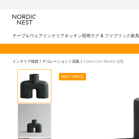
テーブルウェア
インテリア
キッチン
照明
ラグ & ファブリック
家
インテリア雑貨
/
デコレーション
/
花瓶
/
Cobra Uno Medio 花瓶
NEST PRICE