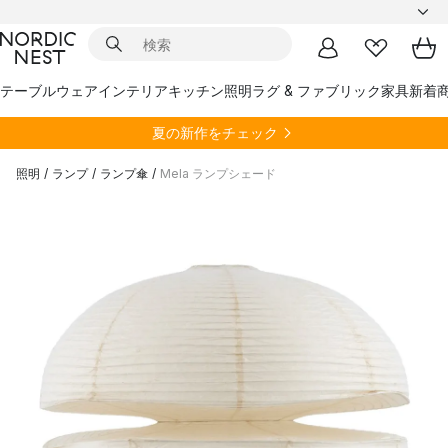
テーブルウェア
インテリア
キッチン
照明
ラグ & ファブリック
家具
新着
夏の新作をチェック
照明
/
ランプ
/
ランプ傘
/
Mela ランプシェード