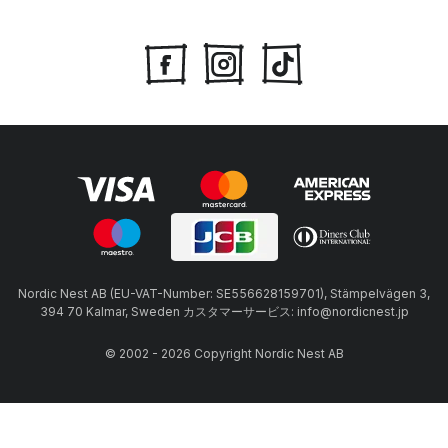
Nordic Nest AB (EU-VAT-Number: SE556628159701), Stämpelvägen 3,
394 70 Kalmar, Sweden カスタマーサービス: info@nordicnest.jp
© 2002 - 2026 Copyright Nordic Nest AB